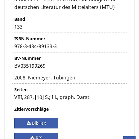
deutschen Literatur des Mittelalters (MTU)
Band
133
ISBN-Nummer
978-3-484-89133-3
BV-Nummer
BV035199269
2008, Niemeyer, Tübingen
Seiten
VIII, 287, [10] S.; Ill., graph. Darst.
Zitiervorschläge
BibTex
RIS